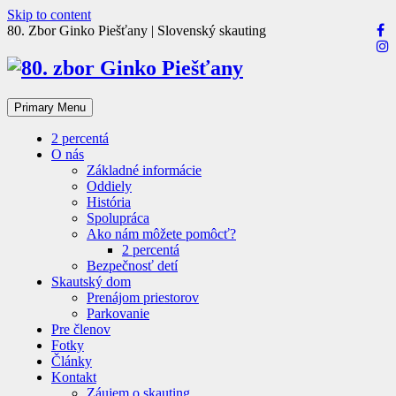
Skip to content
80. Zbor Ginko Piešťany | Slovenský skauting
Primary Menu
2 percentá
O nás
Základné informácie
Oddiely
História
Spolupráca
Ako nám môžete pomôcť?
2 percentá
Bezpečnosť detí
Skautský dom
Prenájom priestorov
Parkovanie
Pre členov
Fotky
Články
Kontakt
Záujem o skauting