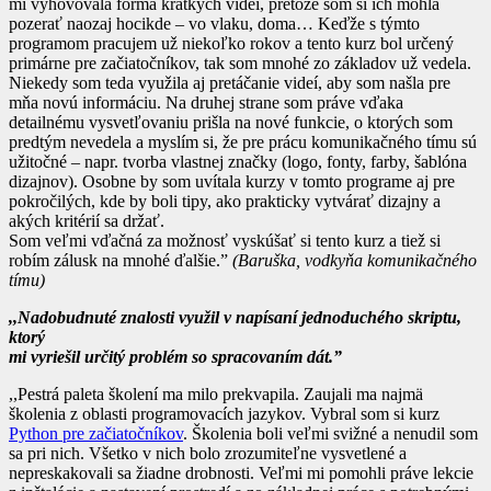
mi vyhovovala forma krátkych videí, pretože som si ich mohla
pozerať naozaj hocikde – vo vlaku, doma… Keďže s týmto
programom pracujem už niekoľko rokov a tento kurz bol určený
primárne pre začiatočníkov, tak som mnohé zo základov už vedela.
Niekedy som teda využila aj pretáčanie videí, aby som našla pre
mňa novú informáciu. Na druhej strane som práve vďaka
detailnému vysvetľovaniu prišla na nové funkcie, o ktorých som
predtým nevedela a myslím si, že pre prácu komunikačného tímu sú
užitočné – napr. tvorba vlastnej značky (logo, fonty, farby, šablóna
dizajnov). Osobne by som uvítala kurzy v tomto programe aj pre
pokročilých, kde by boli tipy, ako prakticky vytvárať dizajny a
akých kritérií sa držať.
Som veľmi vďačná za možnosť vyskúšať si tento kurz a tiež si
robím zálusk na mnohé ďalšie.”
(Baruška, vodkyňa komunikačného
tímu)
,,Nadobudnuté znalosti využil v napísaní jednoduchého skriptu,
ktorý
mi vyriešil určitý problém so spracovaním dát.”
,,Pestrá paleta školení ma milo prekvapila. Zaujali ma najmä
školenia z oblasti programovacích jazykov. Vybral som si kurz
Python pre začiatočníkov
. Školenia boli veľmi svižné a nenudil som
sa pri nich. Všetko v nich bolo zrozumiteľne vysvetlené a
nepreskakovali sa žiadne drobnosti. Veľmi mi pomohli práve lekcie