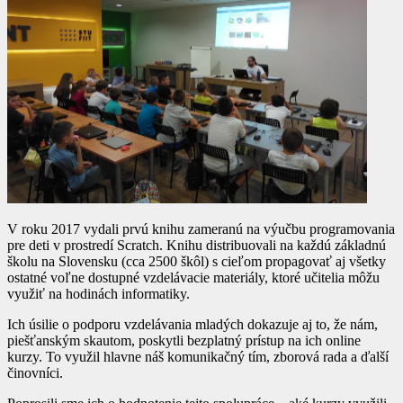
V roku 2017 vydali prvú knihu zameranú na výučbu programovania
pre deti v prostredí Scratch. Knihu distribuovali na každú základnú
školu na Slovensku (cca 2500 škôl) s cieľom propagovať aj všetky
ostatné voľne dostupné vzdelávacie materiály, ktoré učitelia môžu
využiť na hodinách informatiky.
Ich úsilie o podporu vzdelávania mladých dokazuje aj to, že nám,
piešťanským skautom, poskytli bezplatný prístup na ich online
kurzy. To využil hlavne náš komunikačný tím, zborová rada a ďalší
činovníci.