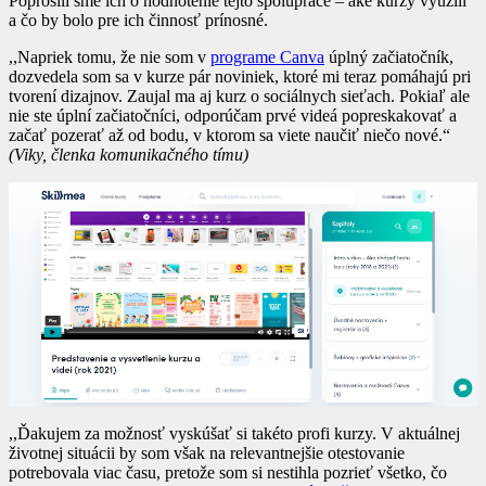
Poprosili sme ich o hodnotenie tejto spolupráce – aké kurzy využili
a čo by bolo pre ich činnosť prínosné.
,,Napriek tomu, že nie som v
programe Canva
úplný začiatočník,
dozvedela som sa v kurze pár noviniek, ktoré mi teraz pomáhajú pri
tvorení dizajnov. Zaujal ma aj kurz o sociálnych sieťach. Pokiaľ ale
nie ste úplní začiatočníci, odporúčam prvé videá popreskakovať a
začať pozerať až od bodu, v ktorom sa viete naučiť niečo nové.“
(Viky, členka komunikačného tímu)
,,Ďakujem za možnosť vyskúšať si takéto profi kurzy. V aktuálnej
životnej situácii by som však na relevantnejšie otestovanie
potrebovala viac času, pretože som si nestihla pozrieť všetko, čo