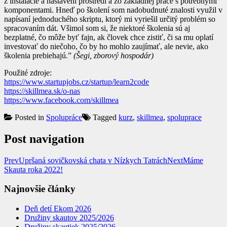
z inštalácie a nastavení prostredí a zo základnej práce s potrebnými
komponentami. Hneď po školení som nadobudnuté znalosti využil v
napísaní jednoduchého skriptu, ktorý mi vyriešil určitý problém so
spracovaním dát. Všimol som si, že niektoré školenia sú aj
bezplatné, čo môže byť fajn, ak človek chce zistiť, či sa mu oplatí
investovať do niečoho, čo by ho mohlo zaujímať, ale nevie, ako
školenia prebiehajú.”
(Šegi, zborový hospodár)
Použité zdroje:
https://www.startupjobs.cz/startup/learn2code
https://skillmea.sk/o-nas
https://www.facebook.com/skillmea
Posted in
Spolupráce
Tagged
kurz
,
skillmea
,
spoluprace
Post navigation
Prev
Upršaná sovičkovská chata v Nízkych Tatrách
Next
Máme
Skauta roka 2022!
Najnovšie články
Deň detí Ekom 2026
Družiny skautov 2025/2026
Družiny skautiek 2025/2026