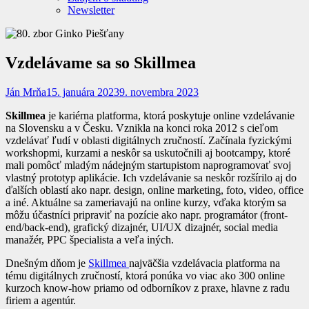
Newsletter
Vzdelávame sa so Skillmea
Ján Mrňa
15. januára 2023
9. novembra 2023
Skillmea
je kariérna platforma, ktorá poskytuje online vzdelávanie
na Slovensku a v Česku. Vznikla na konci roka 2012 s cieľom
vzdelávať ľudí v oblasti digitálnych zručností. Začínala fyzickými
workshopmi, kurzami a neskôr sa uskutočnili aj bootcampy, ktoré
mali pomôcť mladým nádejným startupistom naprogramovať svoj
vlastný prototyp aplikácie. Ich vzdelávanie sa neskôr rozšírilo aj do
ďalších oblastí ako napr. design, online marketing, foto, video, office
a iné. Aktuálne sa zameriavajú na online kurzy, vďaka ktorým sa
môžu účastníci pripraviť na pozície ako napr. programátor (front-
end/back-end), grafický dizajnér, UI/UX dizajnér, social media
manažér, PPC špecialista a veľa iných.
Dnešným dňom je
Skillmea
najväčšia vzdelávacia platforma na
tému digitálnych zručností, ktorá ponúka vo viac ako 300 online
kurzoch know-how priamo od odborníkov z praxe, hlavne z radu
firiem a agentúr.