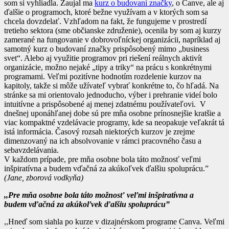
som si vyhliadla. Zaujal ma
kurz o budovaní značky
, o Canve, ale aj
ďalšie o programoch, ktoré bežne využívam a v ktorých som sa
chcela dovzdelať. Vzhľadom na fakt, že fungujeme v prostredí
tretieho sektora (sme občianske združenie), ocenila by som aj kurzy
zamerané na fungovanie v dobrovoľníckej organizácii, napríklad aj
samotný kurz o budovaní značky prispôsobený mimo „business
svet“. Alebo aj využitie programov pri riešení reálnych aktivít
organizácie, možno nejaké „tipy a triky“ na prácu s konkrétnymi
programami. Veľmi pozitívne hodnotím rozdelenie kurzov na
kapitoly, takže si môže užívateľ vybrať konkrétne to, čo hľadá. Na
stránke sa mi orientovalo jednoducho, výber i prehranie videí bolo
intuitívne a prispôsobené aj menej zdatnému používateľovi. V
dnešnej uponáhľanej dobe sú pre mňa osobne prínosnejšie kratšie a
viac kompaktné vzdelávacie programy, kde sa neopakuje veľakrát tá
istá informácia. Časový rozsah niektorých kurzov je zrejme
dimenzovaný na ich absolvovanie v rámci pracovného času a
sebavzdelávania.
V každom prípade, pre mňa osobne bola táto možnosť veľmi
inšpiratívna a budem vďačná za akúkoľvek ďalšiu spoluprácu.”
(Jane, zborová vodkyňa)
,,Pre mňa osobne bola táto možnosť veľmi inšpiratívna a
budem vďačná za akúkoľvek ďalšiu spoluprácu”
,,Hneď som siahla po kurze v dizajnérskom programe Canva. Veľmi