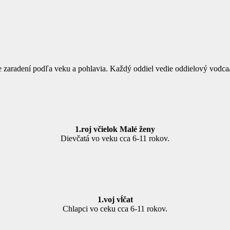
e zaradení podľa veku a pohlavia. Každý oddiel vedie oddielový vodca
1.roj včielok Malé ženy
Dievčatá vo veku cca 6-11 rokov.
1.voj vĺčat
Chlapci vo ceku cca 6-11 rokov.