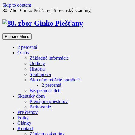
Skip to content
80. Zbor Ginko Piešťany | Slovenský skauting
Primary Menu
2 percentá
O nás
Základné informácie
Oddiely
História
Spolupráca
Ako nám môžete pomôcť?
2 percentá
Bezpečnosť detí
Skautský dom
Prenájom priestorov
Parkovanie
Pre členov
Fotky
Články
Kontakt
Záujem o skauting