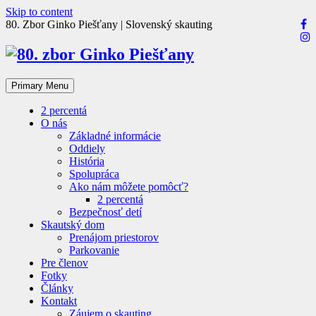
Skip to content
80. Zbor Ginko Piešťany | Slovenský skauting
Primary Menu
2 percentá
O nás
Základné informácie
Oddiely
História
Spolupráca
Ako nám môžete pomôcť?
2 percentá
Bezpečnosť detí
Skautský dom
Prenájom priestorov
Parkovanie
Pre členov
Fotky
Články
Kontakt
Záujem o skauting