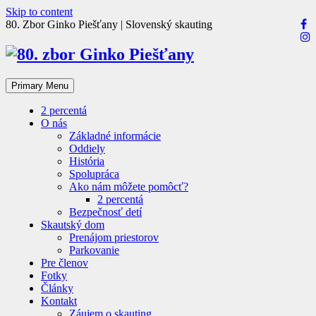
Skip to content
80. Zbor Ginko Piešťany | Slovenský skauting
Primary Menu
2 percentá
O nás
Základné informácie
Oddiely
História
Spolupráca
Ako nám môžete pomôcť?
2 percentá
Bezpečnosť detí
Skautský dom
Prenájom priestorov
Parkovanie
Pre členov
Fotky
Články
Kontakt
Záujem o skauting