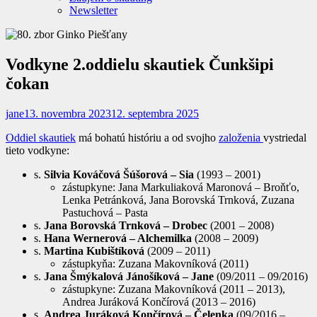
Newsletter
Vodkyne 2.oddielu skautiek Čunkšipi
čokan
jane
13. novembra 2023
12. septembra 2025
Oddiel skautiek
má bohatú históriu a od svojho
založenia
vystriedal
tieto vodkyne:
s.
Silvia Kováčová Šúšorová – Sia
(1993 – 2001)
zástupkyne: Jana Markuliaková Maronová – Broňťo,
Lenka Petránková, Jana Borovská Trnková, Zuzana
Pastuchová – Pasta
s.
Jana Borovská Trnková – Drobec
(2001 – 2008)
s.
Hana Wernerová – Alchemilka
(2008 – 2009)
s.
Martina Kubištíková
(2009 – 2011)
zástupkyňa: Zuzana Makovníková (2011)
s.
Jana Šmýkalová Jánošíková – Jane
(09/2011 – 09/2016)
zástupkyne: Zuzana Makovníková (2011 – 2013),
Andrea Juráková Končírová (2013 – 2016)
s.
Andrea Juráková Končírová – Čelenka
(09/2016 –