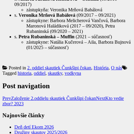
09/2017)
zástupkyňa: Veronika Mrňová Babálová
s.
Veronika Mrňová Babálová
(09/2017 – 09/2021)
zástupkyne: Barbora Melicherová Vančová, Barbora
Maronová Haládiková (2017 – 09/2020), Petra
Rubaninská (09/2020 – 2021)
s.
Petra Rubaninská – Muffin
(2021 – súčasnosť)
zástupkyne: Natália Kučerová – Aila, Barbora Bujnová
(01/2025 – súčasnosť)
Posted in
2. oddiel skautiek Čunkšipi čokan
,
História
,
O nás
Tagged
historia
,
oddiel
,
skautky
,
vodkyna
Post navigation
Prev
Založenie 2.oddielu skautiek Čunkšipi čokan
Next
Kto vedie
zbor? 2023
Najnovšie články
Deň detí Ekom 2026
Družiny skautov 2025/2026