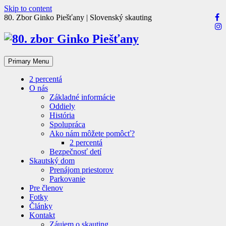
Skip to content
80. Zbor Ginko Piešťany | Slovenský skauting
Primary Menu
2 percentá
O nás
Základné informácie
Oddiely
História
Spolupráca
Ako nám môžete pomôcť?
2 percentá
Bezpečnosť detí
Skautský dom
Prenájom priestorov
Parkovanie
Pre členov
Fotky
Články
Kontakt
Záujem o skauting