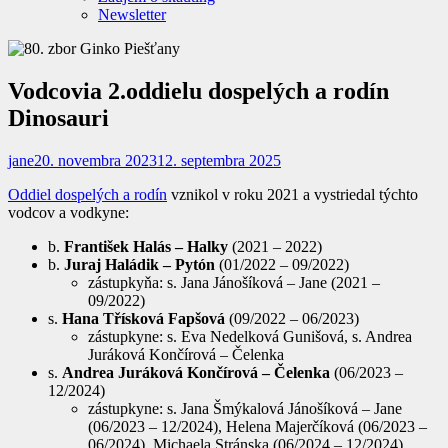
Newsletter
Vodcovia 2.oddielu dospelých a rodín
Dinosauri
jane
20. novembra 2023
12. septembra 2025
Oddiel dospelých a rodín
vznikol v roku 2021 a vystriedal týchto
vodcov a vodkyne:
b.
František Halás – Halky
(2021 – 2022)
b.
Juraj Haládik – Pytón
(01/2022 – 09/2022)
zástupkyňa: s. Jana Jánošíková – Jane (2021 –
09/2022)
s.
Hana Třísková Fapšová
(09/2022 – 06/2023)
zástupkyne: s. Eva Nedelková Gunišová, s. Andrea
Juráková Končírová – Čelenka
s.
Andrea Juráková Končírová – Čelenka
(06/2023 –
12/2024)
zástupkyne: s. Jana Šmýkalová Jánošíková – Jane
(06/2023 – 12/2024), Helena Majerčíková (06/2023 –
06/2024), Michaela Stránska (06/2024 – 12/2024)