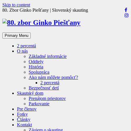
Skip to content
80. Zbor Ginko Piešťany | Slovenský skauting
Primary Menu
2 percentá
O nás
Základné informácie
Oddiely
História
Spolupráca
Ako nám môžete pomôcť?
2 percentá
Bezpečnosť detí
Skautský dom
Prenájom priestorov
Parkovanie
Pre členov
Fotky
Články
Kontakt
Záujem o skauting