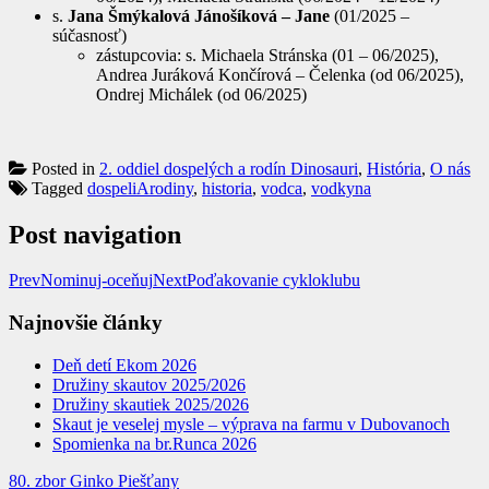
s.
Jana Šmýkalová Jánošíková – Jane
(01/2025 –
súčasnosť)
zástupcovia: s. Michaela Stránska (01 – 06/2025),
Andrea Juráková Končírová – Čelenka (od 06/2025),
Ondrej Michálek (od 06/2025)
Posted in
2. oddiel dospelých a rodín Dinosauri
,
História
,
O nás
Tagged
dospeliArodiny
,
historia
,
vodca
,
vodkyna
Post navigation
Prev
Nominuj-oceňuj
Next
Poďakovanie cykloklubu
Najnovšie články
Deň detí Ekom 2026
Družiny skautov 2025/2026
Družiny skautiek 2025/2026
Skaut je veselej mysle – výprava na farmu v Dubovanoch
Spomienka na br.Runca 2026
80. zbor Ginko Piešťany