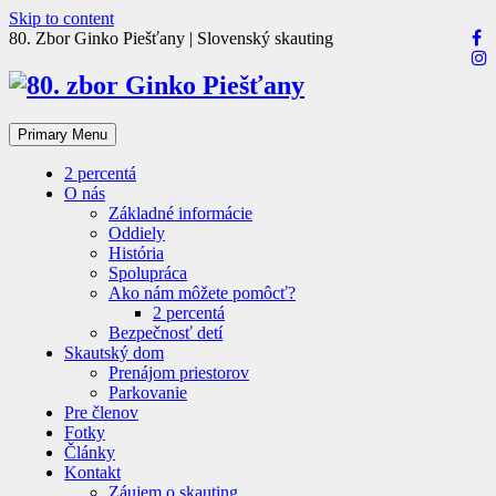
Skip to content
80. Zbor Ginko Piešťany | Slovenský skauting
Primary Menu
2 percentá
O nás
Základné informácie
Oddiely
História
Spolupráca
Ako nám môžete pomôcť?
2 percentá
Bezpečnosť detí
Skautský dom
Prenájom priestorov
Parkovanie
Pre členov
Fotky
Články
Kontakt
Záujem o skauting