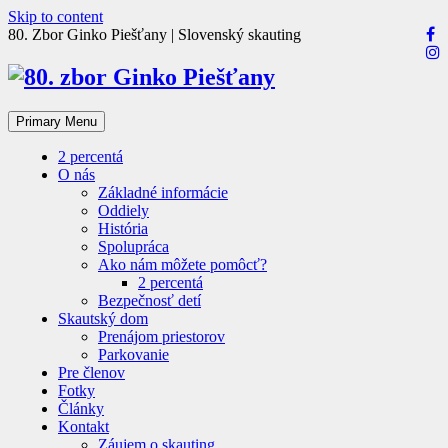
Skip to content
80. Zbor Ginko Piešťany | Slovenský skauting
Primary Menu
2 percentá
O nás
Základné informácie
Oddiely
História
Spolupráca
Ako nám môžete pomôcť?
2 percentá
Bezpečnosť detí
Skautský dom
Prenájom priestorov
Parkovanie
Pre členov
Fotky
Články
Kontakt
Záujem o skauting