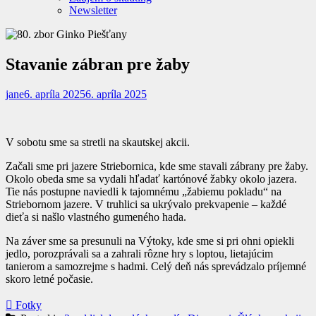
Newsletter
Stavanie zábran pre žaby
jane
6. apríla 2025
6. apríla 2025
V sobotu sme sa stretli na skautskej akcii.
Začali sme pri jazere Striebornica, kde sme stavali zábrany pre žaby.
Okolo obeda sme sa vydali hľadať kartónové žabky okolo jazera.
Tie nás postupne naviedli k tajomnému „žabiemu pokladu“ na
Striebornom jazere. V truhlici sa ukrývalo prekvapenie – každé
dieťa si našlo vlastného gumeného hada.
Na záver sme sa presunuli na Výtoky, kde sme si pri ohni opiekli
jedlo, porozprávali sa a zahrali rôzne hry s loptou, lietajúcim
tanierom a samozrejme s hadmi. Celý deň nás sprevádzalo príjemné
skoro letné počasie.
Fotky