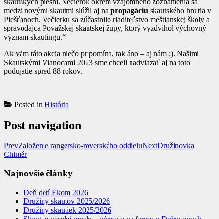
skautských piesní. Večierok okrem vzájomného zoznámenia sa
medzi novými skautmi slúžil aj na
propagáciu
skautského hnutia v
Piešťanoch. Večierku sa zúčastnilo riaditeľstvo meštianskej školy a
spravodajca Považskej skautskej župy, ktorý vyzdvihol výchovný
význam skautingu.“
Ak vám táto akcia niečo pripomína, tak áno – aj nám :). Našimi
Skautskými Vianocami 2023 sme chceli nadviazať aj na toto
podujatie spred 88 rokov.
Posted in
História
Post navigation
Prev
Založenie rangersko-roverského oddielu
Next
Družinovka
Chimér
Najnovšie články
Deň detí Ekom 2026
Družiny skautov 2025/2026
Družiny skautiek 2025/2026
Skaut je veselej mysle – výprava na farmu v Dubovanoch