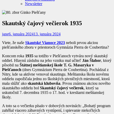
Newsletter
Skautský čajový večierok 1935
jane
6. januára 2024
13. januára 2024
Viete, že naše
Skautské Vianoce 2023
neboli prvou akciou
piešťanského zboru v priestoroch Gymnázia Pierra de Coubertina?
Koncom roka
1935
sa totižto v Piešťanoch vytvára nový skautský
oddiel. Hlavnú zásluhu na jeho vzniku mal učiteľ
Ján Šlahor
, ktorý
pôsobil na
Štátnej meštianskej škole T. G. Masaryka v
Piešťanoch
(dnes Gymnázium Pierra de Coubertina). Pochádzal z
Nitry, kde sa aktívne venoval skautingu. Meštianska škola novému
oddielu zapožičala jednu zo školských pivničných miestností, ktorá
mala slúžiť ako
skautská klubovňa
. Prvou známou akciou nového
skautského oddielu bol
Skautský čajový večierok
, ktorý sa
uskutočnil 7. decembra 1935 o 17. hod. v kresliarni meštianskej
školy.
A toto sa o večierku písalo v dobových novinách: „Bohatý program
zahŕňal viacero zábavných vystúpení, i spievanie niekoľkých