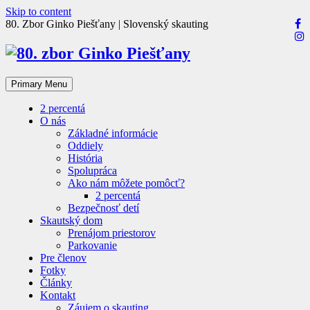
Skip to content
80. Zbor Ginko Piešťany | Slovenský skauting
Primary Menu
2 percentá
O nás
Základné informácie
Oddiely
História
Spolupráca
Ako nám môžete pomôcť?
2 percentá
Bezpečnosť detí
Skautský dom
Prenájom priestorov
Parkovanie
Pre členov
Fotky
Články
Kontakt
Záujem o skauting