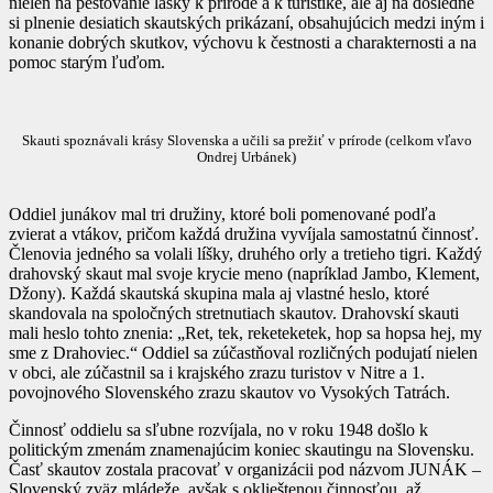
nielen na pestovanie lásky k prírode a k turistike, ale aj na dôsledné
si plnenie desiatich skautských prikázaní, obsahujúcich medzi iným i
konanie dobrých skutkov, výchovu k čestnosti a charakternosti a na
pomoc starým ľuďom.
Skauti spoznávali krásy Slovenska a učili sa prežiť v prírode (celkom vľavo
Ondrej Urbánek)
Oddiel junákov mal tri družiny, ktoré boli pomenované podľa
zvierat a vtákov, pričom každá družina vyvíjala samostatnú činnosť.
Členovia jedného sa volali líšky, druhého orly a tretieho tigri. Každý
drahovský skaut mal svoje krycie meno (napríklad Jambo, Klement,
Džony). Každá skautská skupina mala aj vlastné heslo, ktoré
skandovala na spoločných stretnutiach skautov. Drahovskí skauti
mali heslo tohto znenia: „Ret, tek, reketeketek, hop sa hopsa hej, my
sme z Drahoviec.“ Oddiel sa zúčastňoval rozličných podujatí nielen
v obci, ale zúčastnil sa i krajského zrazu turistov v Nitre a 1.
povojnového Slovenského zrazu skautov vo Vysokých Tatrách.
Činnosť oddielu sa sľubne rozvíjala, no v roku 1948 došlo k
politickým zmenám znamenajúcim koniec skautingu na Slovensku.
Časť skautov zostala pracovať v organizácii pod názvom JUNÁK –
Slovenský zväz mládeže, avšak s oklieštenou činnosťou, až