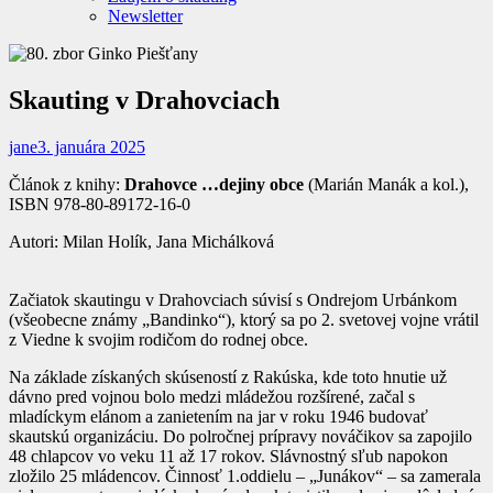
Newsletter
Skauting v Drahovciach
jane
3. januára 2025
Článok z knihy:
Drahovce …dejiny obce
(Marián Manák a kol.),
ISBN 978-
80-
89172-
16-
0
Autori: Milan Holík, Jana Michálková
Začiatok skautingu v Drahovciach súvisí s Ondrejom Urbánkom
(všeobecne známy „Bandinko“), ktorý sa po 2. svetovej vojne vrátil
z Viedne k svojim rodičom do rodnej obce.
Na základe získaných skúseností z Rakúska, kde toto hnutie už
dávno pred vojnou bolo medzi mládežou rozšírené, začal s
mladíckym elánom a zanietením na jar v roku 1946 budovať
skautskú organizáciu. Do polročnej prípravy nováčikov sa zapojilo
48 chlapcov vo veku 11 až 17 rokov. Slávnostný sľub napokon
zložilo 25 mládencov. Činnosť 1.oddielu – „Junákov“ – sa zamerala