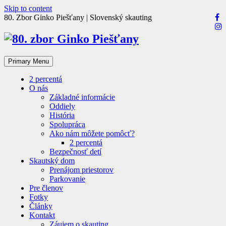
Skip to content
80. Zbor Ginko Piešťany | Slovenský skauting
Primary Menu
2 percentá
O nás
Základné informácie
Oddiely
História
Spolupráca
Ako nám môžete pomôcť?
2 percentá
Bezpečnosť detí
Skautský dom
Prenájom priestorov
Parkovanie
Pre členov
Fotky
Články
Kontakt
Záujem o skauting