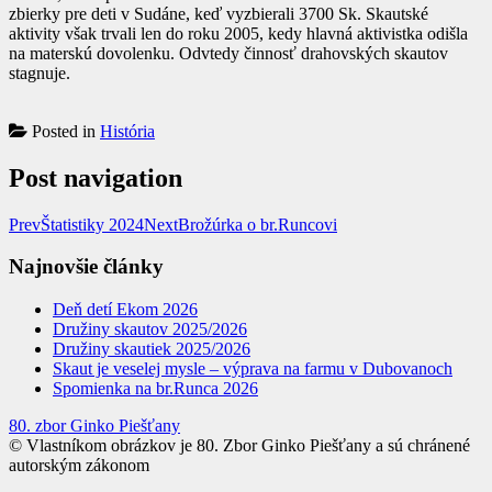
zbierky pre deti v Sudáne, keď vyzbierali 3700 Sk. Skautské
aktivity však trvali len do roku 2005, kedy hlavná aktivistka odišla
na materskú dovolenku. Odvtedy činnosť drahovských skautov
stagnuje.
Posted in
História
Post navigation
Prev
Štatistiky 2024
Next
Brožúrka o br.Runcovi
Najnovšie články
Deň detí Ekom 2026
Družiny skautov 2025/2026
Družiny skautiek 2025/2026
Skaut je veselej mysle – výprava na farmu v Dubovanoch
Spomienka na br.Runca 2026
80. zbor Ginko Piešťany
© Vlastníkom obrázkov je 80. Zbor Ginko Piešťany a sú chránené
autorským zákonom