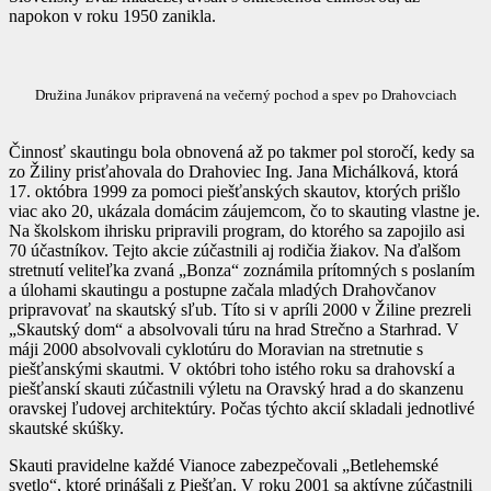
napokon v roku 1950 zanikla.
Družina Junákov pripravená na večerný pochod a spev po Drahovciach
Činnosť skautingu bola obnovená až po takmer pol storočí, kedy sa
zo Žiliny prisťahovala do Drahoviec Ing. Jana Michálková, ktorá
17. októbra 1999 za pomoci piešťanských skautov, ktorých prišlo
viac ako 20, ukázala domácim záujemcom, čo to skauting vlastne je.
Na školskom ihrisku pripravili program, do ktorého sa zapojilo asi
70 účastníkov. Tejto akcie zúčastnili aj rodičia žiakov. Na ďalšom
stretnutí veliteľka zvaná „Bonza“ zoznámila prítomných s poslaním
a úlohami skautingu a postupne začala mladých Drahovčanov
pripravovať na skautský sľub. Títo si v apríli 2000 v Žiline prezreli
„Skautský dom“ a absolvovali túru na hrad Strečno a Starhrad. V
máji 2000 absolvovali cyklotúru do Moravian na stretnutie s
piešťanskými skautmi. V októbri toho istého roku sa drahovskí a
piešťanskí skauti zúčastnili výletu na Oravský hrad a do skanzenu
oravskej ľudovej architektúry. Počas týchto akcií skladali jednotlivé
skautské skúšky.
Skauti pravidelne každé Vianoce zabezpečovali „Betlehemské
svetlo“, ktoré prinášali z Piešťan. V roku 2001 sa aktívne zúčastnili