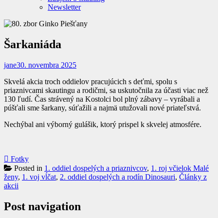
Newsletter
Šarkaniáda
jane
30. novembra 2025
Skvelá akcia troch oddielov pracujúcich s deťmi, spolu s
priaznivcami skautingu a rodičmi, sa uskutočnila za účasti viac než
130 ľudí. Čas strávený na Kostolci bol plný zábavy – vyrábali a
púšťali sme šarkany, súťažili a najmä utužovali nové priateľstvá.
Nechýbal ani výborný gulášik, ktorý prispel k skvelej atmosfére.
Fotky
Posted in
1. oddiel dospelých a priaznivcov
,
1. roj včielok Malé
ženy
,
1. voj vĺčat
,
2. oddiel dospelých a rodín Dinosauri
,
Články z
akcii
Post navigation