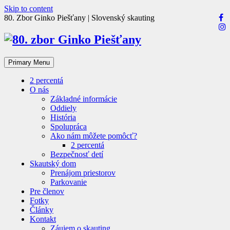
Skip to content
80. Zbor Ginko Piešťany | Slovenský skauting
Primary Menu
2 percentá
O nás
Základné informácie
Oddiely
História
Spolupráca
Ako nám môžete pomôcť?
2 percentá
Bezpečnosť detí
Skautský dom
Prenájom priestorov
Parkovanie
Pre členov
Fotky
Články
Kontakt
Záujem o skauting