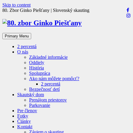
Skip to content
80. Zbor Ginko Piešťany | Slovenský skauting
Primary Menu
2 percentá
O nás
Základné informácie
Oddiely
História
Spolupráca
Ako nám môžete pomôcť?
2 percentá
Bezpečnosť detí
Skautský dom
Prenájom priestorov
Parkovanie
Pre členov
Fotky
Články
Kontakt
Záujem o skauting