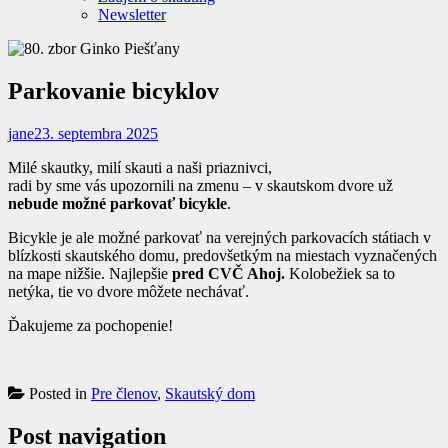
Newsletter
Parkovanie bicyklov
jane
23. septembra 2025
Milé skautky, milí skauti a naši priaznivci,
radi by sme vás upozornili na zmenu – v skautskom dvore už
nebude možné parkovať bicykle
.
Bicykle je ale možné parkovať na verejných parkovacích státiach v
blízkosti skautského domu, predovšetkým na miestach vyznačených
na mape nižšie. Najlepšie
pred CVČ Ahoj.
Kolobežiek sa to
netýka, tie vo dvore môžete nechávať.
Ďakujeme za pochopenie!
Posted in
Pre členov
,
Skautský dom
Post navigation