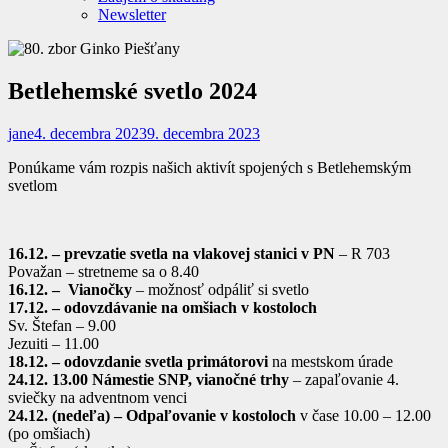
Newsletter
Betlehemské svetlo 2024
jane
4. decembra 2023
9. decembra 2023
Ponúkame vám rozpis našich aktivít spojených s Betlehemským
svetlom
16.12. – prevzatie svetla na vlakovej stanici v PN
– R 703
Považan – stretneme sa o 8.40
16.12. – Vianočky
– možnosť odpáliť si svetlo
17.12. – odovzdávanie na omšiach v kostoloch
Sv. Štefan – 9.00
Jezuiti – 11.00
18.12. – odovzdanie svetla primátorovi
na mestskom úrade
24.12. 13.00 Námestie SNP, vianočné trhy
– zapaľovanie 4.
sviečky na adventnom venci
24.12. (nedeľa) – Odpaľovanie v kostoloch
v čase 10.00 – 12.00
(po omšiach)