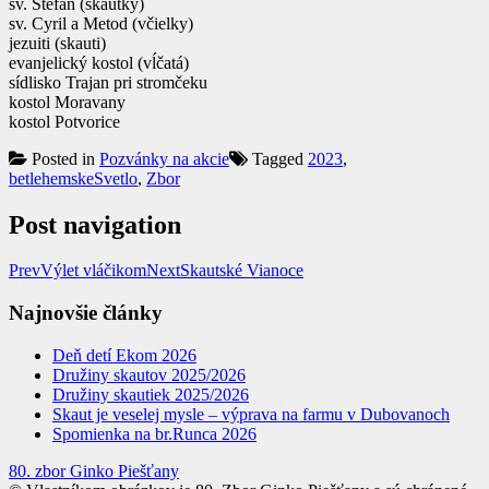
sv. Štefan (skautky)
sv. Cyril a Metod (včielky)
jezuiti (skauti)
evanjelický kostol (vĺčatá)
sídlisko Trajan pri stromčeku
kostol Moravany
kostol Potvorice
Posted in
Pozvánky na akcie
Tagged
2023
,
betlehemskeSvetlo
,
Zbor
Post navigation
Prev
Výlet vláčikom
Next
Skautské Vianoce
Najnovšie články
Deň detí Ekom 2026
Družiny skautov 2025/2026
Družiny skautiek 2025/2026
Skaut je veselej mysle – výprava na farmu v Dubovanoch
Spomienka na br.Runca 2026
80. zbor Ginko Piešťany