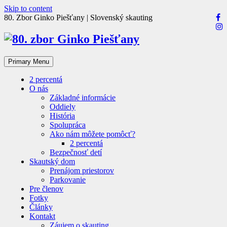
Skip to content
80. Zbor Ginko Piešťany | Slovenský skauting
Primary Menu
2 percentá
O nás
Základné informácie
Oddiely
História
Spolupráca
Ako nám môžete pomôcť?
2 percentá
Bezpečnosť detí
Skautský dom
Prenájom priestorov
Parkovanie
Pre členov
Fotky
Články
Kontakt
Záujem o skauting