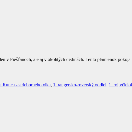
ielen v Piešťanoch, ale aj v okolitých dedinách. Tento plamienok poko
ta Runca - strieborného vlka
,
1. rangersko-roverský oddiel
,
1. roj včiel