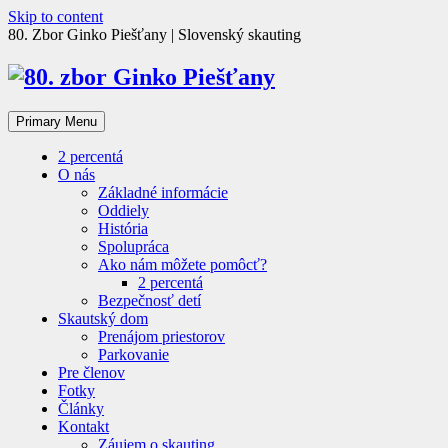
Skip to content
80. Zbor Ginko Piešťany | Slovenský skauting
Primary Menu
2 percentá
O nás
Základné informácie
Oddiely
História
Spolupráca
Ako nám môžete pomôcť?
2 percentá
Bezpečnosť detí
Skautský dom
Prenájom priestorov
Parkovanie
Pre členov
Fotky
Články
Kontakt
Záujem o skauting