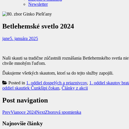
Newsletter
Betlehemské svetlo 2024
jane
5. januára 2025
Naši skauti sa tradične zúčastnili roznášania Betlehemského svetla n
chvíle mnohým ľuďom.
Ďakujeme všetkých skautom, ktorí sa do tejto služby zapojili.
Posted in
1. oddiel dospelých a priaznivcov
,
1. oddiel skautov bra
oddiel skautiek Čunkšipi čokan
,
Články z akcii
Post navigation
Prev
Vianoce 2024
Next
Zborová spomienka
Najnovšie články