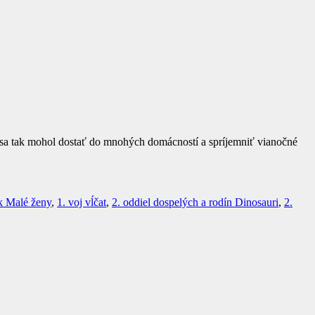
ja sa tak mohol dostať do mnohých domácností a spríjemniť vianočné
ok Malé ženy
,
1. voj vĺčat
,
2. oddiel dospelých a rodín Dinosauri
,
2.