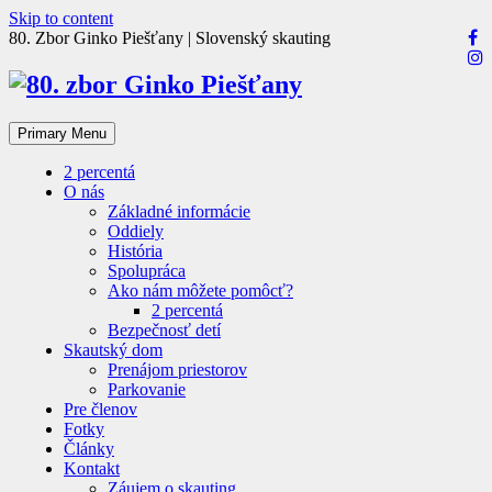
Skip to content
80. Zbor Ginko Piešťany | Slovenský skauting
Primary Menu
2 percentá
O nás
Základné informácie
Oddiely
História
Spolupráca
Ako nám môžete pomôcť?
2 percentá
Bezpečnosť detí
Skautský dom
Prenájom priestorov
Parkovanie
Pre členov
Fotky
Články
Kontakt
Záujem o skauting