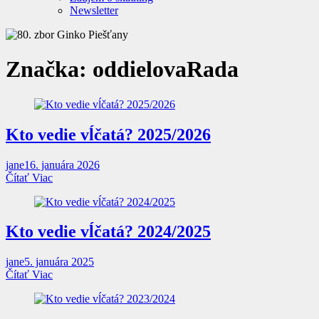
Newsletter
Značka:
oddielovaRada
Kto vedie vĺčatá? 2025/2026
jane
16. januára 2026
Čítať Viac
Kto vedie vĺčatá? 2024/2025
jane
5. januára 2025
Čítať Viac