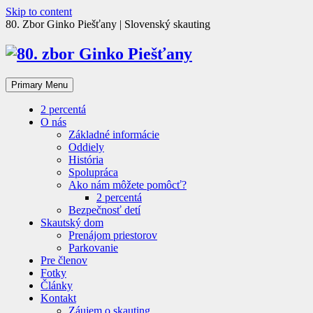
Skip to content
80. Zbor Ginko Piešťany | Slovenský skauting
Primary Menu
2 percentá
O nás
Základné informácie
Oddiely
História
Spolupráca
Ako nám môžete pomôcť?
2 percentá
Bezpečnosť detí
Skautský dom
Prenájom priestorov
Parkovanie
Pre členov
Fotky
Články
Kontakt
Záujem o skauting